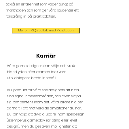
också en erfarenhet som väger tungt på
marknaden och som ger våra studenter ett
försprång in på praktikplatser.
Mer om PSQ:s collab med PlayStation
Karriär
Våra game designers kan välja och vraka
bland yrken efter examen tack vare
utbildningens breda innehåll.
Vi uppmuntrar våra speldesigners att hitta
sina egna intresseområden, och även skapa
sig kompentens inom det. Våra lärare hjälper
gärna till att motivera de ambitioner du har.
Du kan välja att dyka djupare inom speldesign
(exempelvis gameplay scripting eller level
design), men du ges även möjligheten att