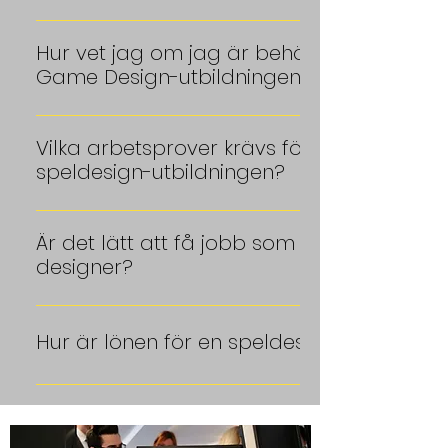
händelser och allt däremellan som sker i spelet.
På PlaygroundSquad tar det nästan 3 år från att
På PSQ speldesign utbildning lär du dig
du börjar utbildningen till att du är färdig
grundläggande principer inom speldesign som
Hur vet jag om jag är behörig för
spelutvecklare inom ditt valda område: Game
kan appliceras för vilket spel som helst.
Game Design-utbildningen?
Design, Game Artist eller Game Programming.
Det krävs inga förkunskaper eller erfarenhet av
speldesign för att ansöka till vår utbildning inom
Vilka arbetsprover krävs för
spel design. Vi uppmuntrar alla med en förkärlek
speldesign-utbildningen?
till spel och en stark vilja att komma in i
Arbetsprov Två obligatoriska uppgifter ingår i
spelbranschen att ansöka till vår speldesign
dina arbetsprov: För de senaste reglerna kring
utbildning. Du kan vara behörig för vår Game
Är det lätt att få jobb som Game
detta se (
Design-utbildning genom två olika sätt: Behörig
designer?
https://www.playgroundsquad.com/arbetsprover
via betyg eller Behörig via kompetens. För att
Hela spelbranschen i Sverige (och i världen)
)
vara Behörig via betyg behöver du ha en
skriker just nu efter kompetens och talanger att
fullständig gymnasieexamen samt läst
Hur är lönen för en speldesigner?
anställa, så det finns en brist bland speldesigner
efterfrågande kurser eller motsvarande kurser
ute i yrkesvärlden. Självklart anställer bolagen
med betyget E, 3 eller G för respektive program:
Det kan variera vad du får för ingångslön som
inte vem som helst, utan du måste uppvisa just
Game Designer: Engelska 6, 100p Om du är
speldesigner. Marknadslönen 2022 för
den kvalitén som den studion eller bolaget du
behörig via kompetens kollar vi inte på dina
speldesigners och utvecklare inom spel och