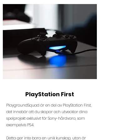
PlayStation First
PlaygroundSquad är en del av PlayStation First,
det innebär att du skapar och utvecklar dina
spelprojekt exklusivt för Sony-hårdvara, som
exempelvis PS4.
Detta ger inte bara en unik kunskap, utan är