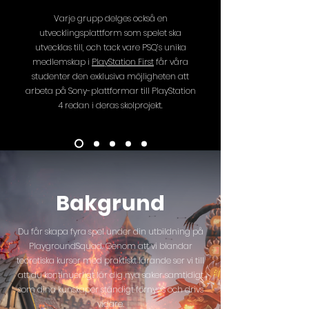
Varje grupp delges också en
utvecklingsplattform som spelet ska
utvecklas till, och tack vare PSQ’s unika
medlemskap i
PlayStation First
får våra
studenter den exklusiva möjligheten att
arbeta på Sony-plattformar till PlayStation
4 redan i deras skolprojekt.
Bakgrund
Du får skapa fyra spel under din utbildning på
PlaygroundSquad. Genom att vi blandar
teoretiska kurser med praktiskt lärande ser vi till
att du kontinuerligt lär dig nya saker samtidigt
som dina kunskaper ständigt förnyas och drivs
vidare.