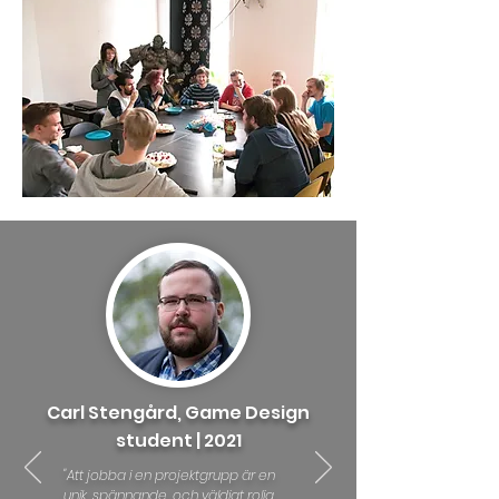
Carl Stengård, Game Design
student | 2021
"Att jobba i en projektgrupp är en
unik, spännande, och väldigt rolig