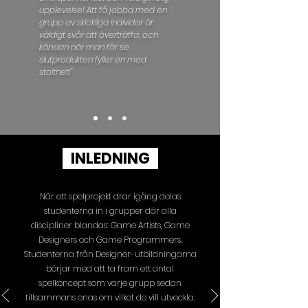
upplevelse! Att få jobba med en
grupp av skickliga individer är
väldigt svår att överträffa, och
känslan när man får se
slutprodukten fyller en med
stolthet!"
INLEDNING
När ett spelprojekt drar igång delas
studenterna in i grupper där alla
discipliner blandas: Game Artists, Game
Designers och Game Programmers.
Studenterna från Designer-utbildningarna
börjar med att ta fram ett antal
spelkoncept som varje grupp sedan
tillsammans enas om vilket de vill utveckla.