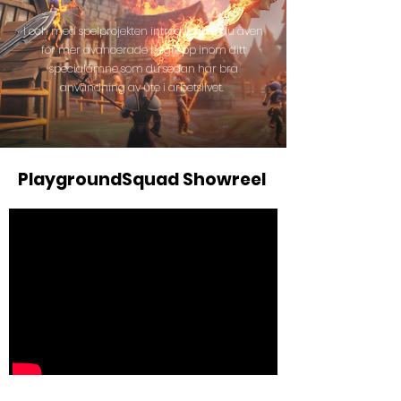
I och med spelprojekten introduceras du även
för mer avancerade begrepp inom ditt
specialämne som du sedan har bra
användning av ute i arbetslivet.
PlaygroundSquad Showreel